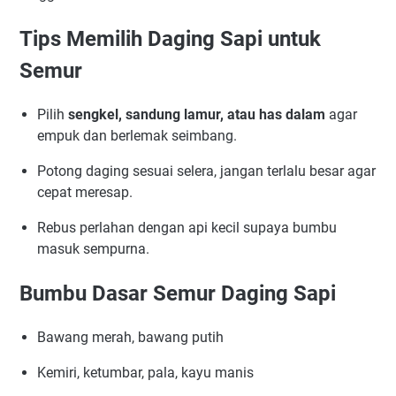
Variasi Olahan Semur Lainnya
Tips Agar Semur Daging Empuk dan Meresap
Tips Memilih Daging Sapi untuk
Lauk Pendamping Semur Daging Sapi
Semur
Kandungan Gizi Semur Daging Sapi
FAQ tentang Resep Semur Daging Sapi
Pilih
sengkel, sandung lamur, atau has dalam
agar
Kesimpulan
empuk dan berlemak seimbang.
Potong daging sesuai selera, jangan terlalu besar agar
cepat meresap.
Rebus perlahan dengan api kecil supaya bumbu
masuk sempurna.
Bumbu Dasar Semur Daging Sapi
Bawang merah, bawang putih
Kemiri, ketumbar, pala, kayu manis