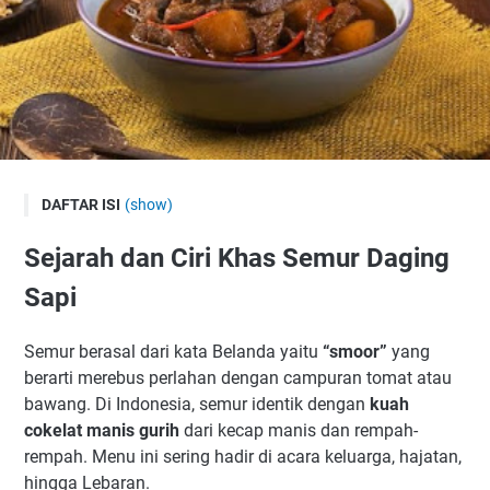
DAFTAR ISI
(show)
Sejarah dan Ciri Khas Semur Daging Sapi
Sejarah dan Ciri Khas Semur Daging
Tips Memilih Daging Sapi untuk Semur
Sapi
Bumbu Dasar Semur Daging Sapi
Resep Semur Daging Sapi Sederhana
Semur berasal dari kata Belanda yaitu
“smoor”
yang
Bahan-Bahan:
berarti merebus perlahan dengan campuran tomat atau
Cara Membuat:
bawang. Di Indonesia, semur identik dengan
kuah
Resep Semur Daging Sapi Betawi
cokelat manis gurih
dari kecap manis dan rempah-
rempah. Menu ini sering hadir di acara keluarga, hajatan,
Resep Semur Daging Kentang
hingga Lebaran.